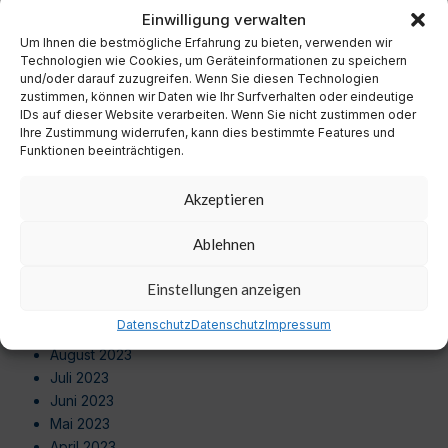
November 2024
Einwilligung verwalten
Oktober 2024
Um Ihnen die bestmögliche Erfahrung zu bieten, verwenden wir
September 2024
Technologien wie Cookies, um Geräteinformationen zu speichern
August 2024
und/oder darauf zuzugreifen. Wenn Sie diesen Technologien
zustimmen, können wir Daten wie Ihr Surfverhalten oder eindeutige
Juli 2024
IDs auf dieser Website verarbeiten. Wenn Sie nicht zustimmen oder
Juni 2024
Ihre Zustimmung widerrufen, kann dies bestimmte Features und
Mai 2024
Funktionen beeinträchtigen.
April 2024
März 2024
Akzeptieren
Februar 2024
Januar 2024
Ablehnen
Dezember 2023
November 2023
Einstellungen anzeigen
Oktober 2023
Datenschutz
Datenschutz
Impressum
September 2023
August 2023
Juli 2023
Juni 2023
Mai 2023
April 2023