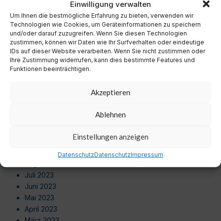
Einwilligung verwalten
Oktober 2024
Um Ihnen die bestmögliche Erfahrung zu bieten, verwenden wir
September 2024
Technologien wie Cookies, um Geräteinformationen zu speichern
August 2024
und/oder darauf zuzugreifen. Wenn Sie diesen Technologien
Juli 2024
zustimmen, können wir Daten wie Ihr Surfverhalten oder eindeutige
Juni 2024
IDs auf dieser Website verarbeiten. Wenn Sie nicht zustimmen oder
Ihre Zustimmung widerrufen, kann dies bestimmte Features und
Mai 2024
Funktionen beeinträchtigen.
April 2024
März 2024
Akzeptieren
Februar 2024
Januar 2024
Ablehnen
Dezember 2023
November 2023
Einstellungen anzeigen
Oktober 2023
September 2023
Datenschutz
Datenschutz
Impressum
August 2023
Juli 2023
Juni 2023
Mai 2023
April 2023
März 2023