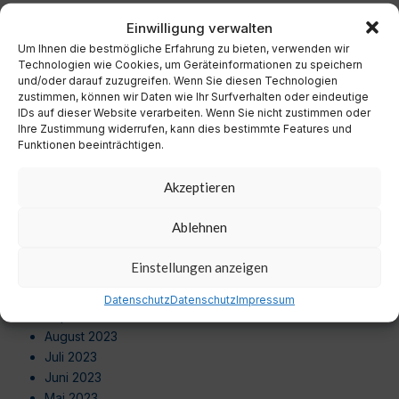
Dezember 2024
Einwilligung verwalten
November 2024
Um Ihnen die bestmögliche Erfahrung zu bieten, verwenden wir
Oktober 2024
Technologien wie Cookies, um Geräteinformationen zu speichern
September 2024
und/oder darauf zuzugreifen. Wenn Sie diesen Technologien
August 2024
zustimmen, können wir Daten wie Ihr Surfverhalten oder eindeutige
Juli 2024
IDs auf dieser Website verarbeiten. Wenn Sie nicht zustimmen oder
Ihre Zustimmung widerrufen, kann dies bestimmte Features und
Juni 2024
Funktionen beeinträchtigen.
Mai 2024
April 2024
Akzeptieren
März 2024
Februar 2024
Ablehnen
Januar 2024
Dezember 2023
Einstellungen anzeigen
November 2023
Oktober 2023
Datenschutz
Datenschutz
Impressum
September 2023
August 2023
Juli 2023
Juni 2023
Mai 2023