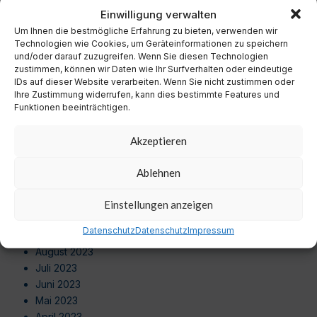
November 2024
Einwilligung verwalten
Oktober 2024
Um Ihnen die bestmögliche Erfahrung zu bieten, verwenden wir
September 2024
Technologien wie Cookies, um Geräteinformationen zu speichern
August 2024
und/oder darauf zuzugreifen. Wenn Sie diesen Technologien
zustimmen, können wir Daten wie Ihr Surfverhalten oder eindeutige
Juli 2024
IDs auf dieser Website verarbeiten. Wenn Sie nicht zustimmen oder
Juni 2024
Ihre Zustimmung widerrufen, kann dies bestimmte Features und
Mai 2024
Funktionen beeinträchtigen.
April 2024
März 2024
Akzeptieren
Februar 2024
Januar 2024
Ablehnen
Dezember 2023
November 2023
Einstellungen anzeigen
Oktober 2023
Datenschutz
Datenschutz
Impressum
September 2023
August 2023
Juli 2023
Juni 2023
Mai 2023
April 2023