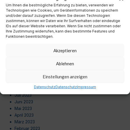
September 2024
Um Ihnen die bestmögliche Erfahrung zu bieten, verwenden wir
August 2024
Technologien wie Cookies, um Geräteinformationen zu speichern
Juli 2024
und/oder darauf zuzugreifen. Wenn Sie diesen Technologien
zustimmen, können wir Daten wie Ihr Surfverhalten oder eindeutige
Juni 2024
IDs auf dieser Website verarbeiten. Wenn Sie nicht zustimmen oder
Mai 2024
Ihre Zustimmung widerrufen, kann dies bestimmte Features und
April 2024
Funktionen beeinträchtigen.
März 2024
Februar 2024
Akzeptieren
Januar 2024
Dezember 2023
Ablehnen
November 2023
Oktober 2023
Einstellungen anzeigen
September 2023
Datenschutz
Datenschutz
Impressum
August 2023
Juli 2023
Juni 2023
Mai 2023
April 2023
März 2023
Februar 2023