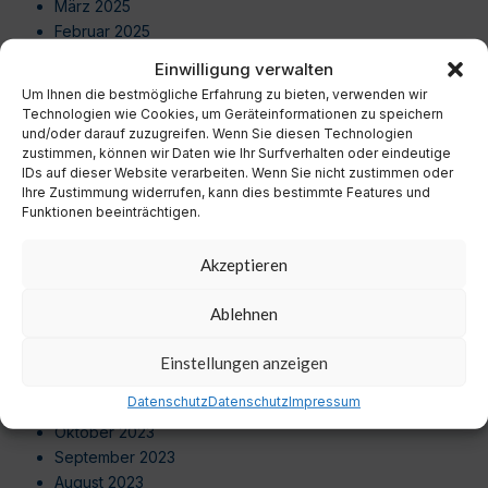
März 2025
Februar 2025
Januar 2025
Einwilligung verwalten
Dezember 2024
Um Ihnen die bestmögliche Erfahrung zu bieten, verwenden wir
November 2024
Technologien wie Cookies, um Geräteinformationen zu speichern
Oktober 2024
und/oder darauf zuzugreifen. Wenn Sie diesen Technologien
zustimmen, können wir Daten wie Ihr Surfverhalten oder eindeutige
September 2024
IDs auf dieser Website verarbeiten. Wenn Sie nicht zustimmen oder
August 2024
Ihre Zustimmung widerrufen, kann dies bestimmte Features und
Juli 2024
Funktionen beeinträchtigen.
Juni 2024
Mai 2024
Akzeptieren
April 2024
März 2024
Ablehnen
Februar 2024
Januar 2024
Einstellungen anzeigen
Dezember 2023
Datenschutz
Datenschutz
Impressum
November 2023
Oktober 2023
September 2023
August 2023