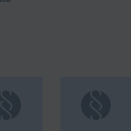
 voran