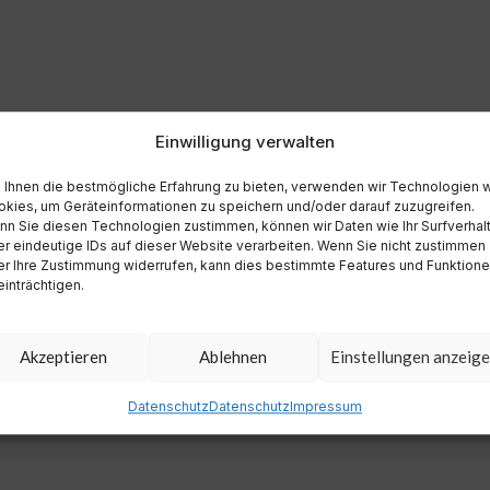
Einwilligung verwalten
Ihnen die bestmögliche Erfahrung zu bieten, verwenden wir Technologien 
kies, um Geräteinformationen zu speichern und/oder darauf zuzugreifen.
n Sie diesen Technologien zustimmen, können wir Daten wie Ihr Surfverhal
r eindeutige IDs auf dieser Website verarbeiten. Wenn Sie nicht zustimmen
r Ihre Zustimmung widerrufen, kann dies bestimmte Features und Funktion
inträchtigen.
Akzeptieren
Ablehnen
Einstellungen anzeig
Datenschutz
Datenschutz
Impressum