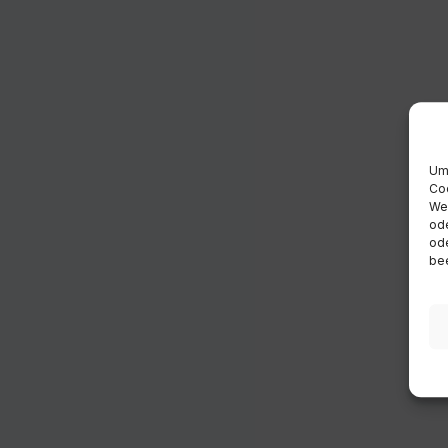
Um 
Coo
Wen
ode
ode
bee