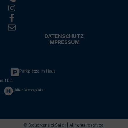
DATENSCHUTZ
IMPRESSUM
Parkplätze im Haus
ie 1 bis
„Alter Messplatz“
© Steuerkanzlei Sailer | All rights reserved.