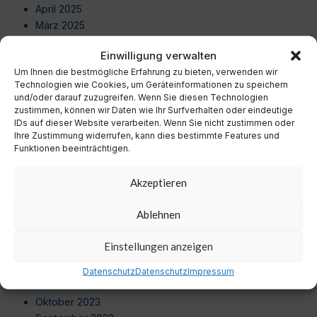
April 2025
März 2025
Februar 2025
Einwilligung verwalten
Januar 2025
Um Ihnen die bestmögliche Erfahrung zu bieten, verwenden wir
Dezember 2024
Technologien wie Cookies, um Geräteinformationen zu speichern
November 2024
und/oder darauf zuzugreifen. Wenn Sie diesen Technologien
Oktober 2024
zustimmen, können wir Daten wie Ihr Surfverhalten oder eindeutige
September 2024
IDs auf dieser Website verarbeiten. Wenn Sie nicht zustimmen oder
Ihre Zustimmung widerrufen, kann dies bestimmte Features und
August 2024
Funktionen beeinträchtigen.
Juli 2024
Juni 2024
Akzeptieren
Mai 2024
April 2024
Ablehnen
März 2024
Februar 2024
Einstellungen anzeigen
Januar 2024
Dezember 2023
Datenschutz
Datenschutz
Impressum
November 2023
Oktober 2023