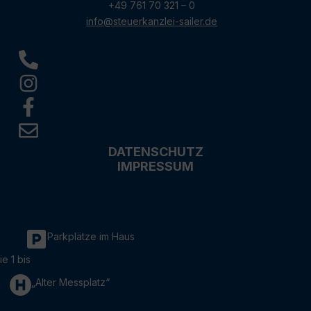
+49 761 70 321 – 0
info@steuerkanzlei-sailer.de
DATENSCHUTZ
IMPRESSUM
Parkplätze im Haus
ie 1 bis
„Alter Messplatz“