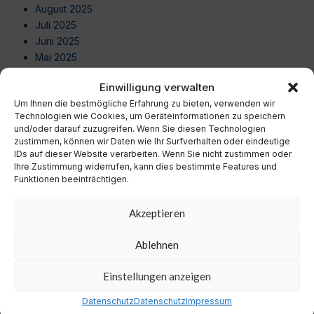
August 2025
Juli 2025
Juni 2025
Mai 2025
April 2025
Einwilligung verwalten
März 2025
Um Ihnen die bestmögliche Erfahrung zu bieten, verwenden wir
Februar 2025
Technologien wie Cookies, um Geräteinformationen zu speichern
Januar 2025
und/oder darauf zuzugreifen. Wenn Sie diesen Technologien
Dezember 2024
zustimmen, können wir Daten wie Ihr Surfverhalten oder eindeutige
November 2024
IDs auf dieser Website verarbeiten. Wenn Sie nicht zustimmen oder
Ihre Zustimmung widerrufen, kann dies bestimmte Features und
Oktober 2024
Funktionen beeinträchtigen.
September 2024
August 2024
Akzeptieren
Juli 2024
Juni 2024
Ablehnen
Mai 2024
April 2024
Einstellungen anzeigen
März 2024
Februar 2024
Datenschutz
Datenschutz
Impressum