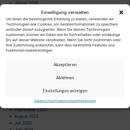
Januar 2025
Dezember 2024
Einwilligung verwalten
November 2024
Um Ihnen die bestmögliche Erfahrung zu bieten, verwenden wir
Oktober 2024
Technologien wie Cookies, um Geräteinformationen zu speichern
September 2024
und/oder darauf zuzugreifen. Wenn Sie diesen Technologien
zustimmen, können wir Daten wie Ihr Surfverhalten oder eindeutige
August 2024
IDs auf dieser Website verarbeiten. Wenn Sie nicht zustimmen oder
Juli 2024
Ihre Zustimmung widerrufen, kann dies bestimmte Features und
Juni 2024
Funktionen beeinträchtigen.
Mai 2024
April 2024
Akzeptieren
März 2024
Februar 2024
Ablehnen
Januar 2024
Dezember 2023
Einstellungen anzeigen
November 2023
Datenschutz
Datenschutz
Impressum
Oktober 2023
September 2023
August 2023
Juli 2023
Juni 2023