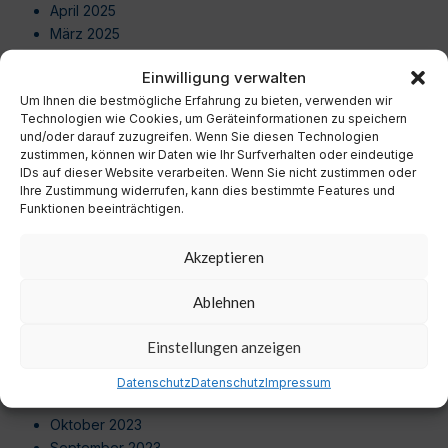
April 2025
März 2025
Februar 2025
Einwilligung verwalten
Januar 2025
Um Ihnen die bestmögliche Erfahrung zu bieten, verwenden wir
Dezember 2024
Technologien wie Cookies, um Geräteinformationen zu speichern
November 2024
und/oder darauf zuzugreifen. Wenn Sie diesen Technologien
Oktober 2024
zustimmen, können wir Daten wie Ihr Surfverhalten oder eindeutige
September 2024
IDs auf dieser Website verarbeiten. Wenn Sie nicht zustimmen oder
Ihre Zustimmung widerrufen, kann dies bestimmte Features und
August 2024
Funktionen beeinträchtigen.
Juli 2024
Juni 2024
Akzeptieren
Mai 2024
April 2024
Ablehnen
März 2024
Februar 2024
Einstellungen anzeigen
Januar 2024
Dezember 2023
Datenschutz
Datenschutz
Impressum
November 2023
Oktober 2023
September 2023