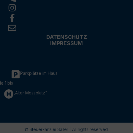
DATENSCHUTZ
IMPRESSUM
Parkplätze im Haus
ie 1 bis
„Alter Messplatz“
© Steuerkanzlei Sailer | All rights reserved.