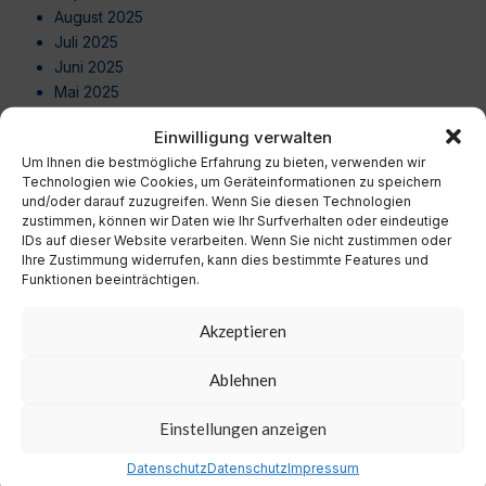
August 2025
Juli 2025
Juni 2025
Mai 2025
April 2025
Einwilligung verwalten
März 2025
Um Ihnen die bestmögliche Erfahrung zu bieten, verwenden wir
Februar 2025
Technologien wie Cookies, um Geräteinformationen zu speichern
Januar 2025
und/oder darauf zuzugreifen. Wenn Sie diesen Technologien
Dezember 2024
zustimmen, können wir Daten wie Ihr Surfverhalten oder eindeutige
IDs auf dieser Website verarbeiten. Wenn Sie nicht zustimmen oder
November 2024
Ihre Zustimmung widerrufen, kann dies bestimmte Features und
Oktober 2024
Funktionen beeinträchtigen.
September 2024
August 2024
Akzeptieren
Juli 2024
Juni 2024
Ablehnen
Mai 2024
April 2024
Einstellungen anzeigen
März 2024
Februar 2024
Datenschutz
Datenschutz
Impressum