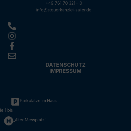
+49 761 70 321 – 0
info@steuerkanzlei-sailer.de
DATENSCHUTZ
IMPRESSUM
Parkplätze im Haus
ie 1 bis
„Alter Messplatz“