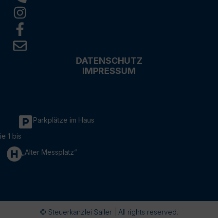
DATENSCHUTZ
IMPRESSUM
Parkplätze im Haus
ie 1 bis
„Alter Messplatz“
© Steuerkanzlei Sailer | All rights reserved.