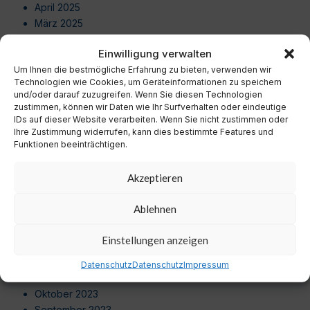
April 2025
März 2025
Februar 2025
Einwilligung verwalten
Januar 2025
Um Ihnen die bestmögliche Erfahrung zu bieten, verwenden wir
Dezember 2024
Technologien wie Cookies, um Geräteinformationen zu speichern
November 2024
und/oder darauf zuzugreifen. Wenn Sie diesen Technologien
Oktober 2024
zustimmen, können wir Daten wie Ihr Surfverhalten oder eindeutige
September 2024
IDs auf dieser Website verarbeiten. Wenn Sie nicht zustimmen oder
Ihre Zustimmung widerrufen, kann dies bestimmte Features und
August 2024
Funktionen beeinträchtigen.
Juli 2024
Juni 2024
Akzeptieren
Mai 2024
April 2024
Ablehnen
März 2024
Februar 2024
Einstellungen anzeigen
Januar 2024
Dezember 2023
Datenschutz
Datenschutz
Impressum
November 2023
Oktober 2023
September 2023