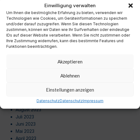
November 2024
Einwilligung verwalten
Oktober 2024
Um Ihnen die bestmögliche Erfahrung zu bieten, verwenden wir
September 2024
Technologien wie Cookies, um Geräteinformationen zu speichern
August 2024
und/oder darauf zuzugreifen. Wenn Sie diesen Technologien
zustimmen, können wir Daten wie Ihr Surfverhalten oder eindeutige
Juli 2024
IDs auf dieser Website verarbeiten. Wenn Sie nicht zustimmen oder
Juni 2024
Ihre Zustimmung widerrufen, kann dies bestimmte Features und
Mai 2024
Funktionen beeinträchtigen.
April 2024
März 2024
Akzeptieren
Februar 2024
Januar 2024
Ablehnen
Dezember 2023
November 2023
Einstellungen anzeigen
Oktober 2023
Datenschutz
Datenschutz
Impressum
September 2023
August 2023
Juli 2023
Juni 2023
Mai 2023
April 2023