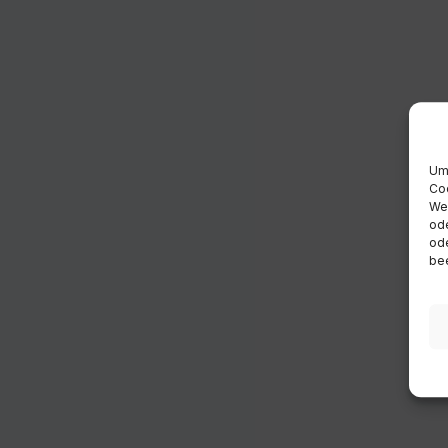
Um 
Coo
Wen
ode
ode
bee