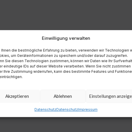
Einwilligung verwalten
Ihnen die bestmögliche Erfahrung zu bieten, verwenden wir Technologien 
kies, um Geräteinformationen zu speichern und/oder darauf zuzugreifen.
n Sie diesen Technologien zustimmen, können wir Daten wie Ihr Surfverhal
r eindeutige IDs auf dieser Website verarbeiten. Wenn Sie nicht zustimmen
r Ihre Zustimmung widerrufen, kann dies bestimmte Features und Funktion
inträchtigen.
Akzeptieren
Ablehnen
Einstellungen anzeig
Datenschutz
Datenschutz
Impressum