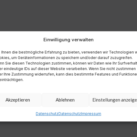
Einwilligung verwalten
Ihnen die bestmögliche Erfahrung zu bieten, verwenden wir Technologien 
kies, um Geräteinformationen zu speichern und/oder darauf zuzugreifen.
n Sie diesen Technologien zustimmen, können wir Daten wie Ihr Surfverhal
r eindeutige IDs auf dieser Website verarbeiten. Wenn Sie nicht zustimmen
r Ihre Zustimmung widerrufen, kann dies bestimmte Features und Funktion
inträchtigen.
Akzeptieren
Ablehnen
Einstellungen anzeig
Datenschutz
Datenschutz
Impressum