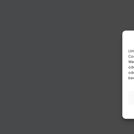
Um 
Coo
Wen
ode
ode
bee