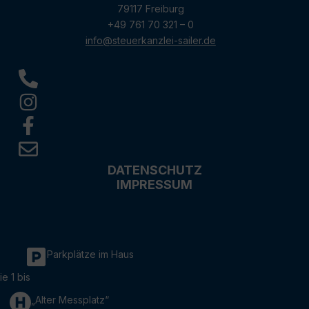
79117 Freiburg
+49 761 70 321 – 0
info@steuerkanzlei-sailer.de
DATENSCHUTZ
IMPRESSUM
Parkplätze im Haus
ie 1 bis
„Alter Messplatz“