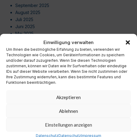
September 2025
August 2025
Juli 2025
Juni 2025
Mai 2025
April 2025
Einwilligung verwalten
März 2025
Um Ihnen die bestmögliche Erfahrung zu bieten, verwenden wir
Februar 2025
Technologien wie Cookies, um Geräteinformationen zu speichern
und/oder darauf zuzugreifen. Wenn Sie diesen Technologien
Januar 2025
zustimmen, können wir Daten wie Ihr Surfverhalten oder eindeutige
Dezember 2024
IDs auf dieser Website verarbeiten. Wenn Sie nicht zustimmen oder
November 2024
Ihre Zustimmung widerrufen, kann dies bestimmte Features und
Oktober 2024
Funktionen beeinträchtigen.
September 2024
August 2024
Akzeptieren
Juli 2024
Juni 2024
Ablehnen
Mai 2024
Einstellungen anzeigen
April 2024
März 2024
Datenschutz
Datenschutz
Impressum