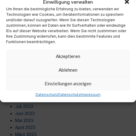
Einwilligung verwalten
Oktober 2024
September 2024
Um Ihnen die bestmögliche Erfahrung zu bieten, verwenden wir
Technologien wie Cookies, um Geräteinformationen zu speichern
August 2024
und/oder darauf zuzugreifen. Wenn Sie diesen Technologien
Juli 2024
zustimmen, können wir Daten wie Ihr Surfverhalten oder eindeutige
Juni 2024
IDs auf dieser Website verarbeiten. Wenn Sie nicht zustimmen oder
Ihre Zustimmung widerrufen, kann dies bestimmte Features und
Mai 2024
Funktionen beeinträchtigen.
April 2024
März 2024
Akzeptieren
Februar 2024
Januar 2024
Ablehnen
Dezember 2023
November 2023
Einstellungen anzeigen
Oktober 2023
September 2023
Datenschutz
Datenschutz
Impressum
August 2023
Juli 2023
Juni 2023
Mai 2023
April 2023
März 2023