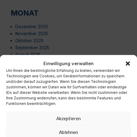
MONAT
Dezember 2025
November 2025
Oktober 2025
September 2025
August 2025
Juli 2025
Einwilligung verwalten
Juni 2025
Um Ihnen die bestmögliche Erfahrung zu bieten, verwenden wir
Mai 2025
Technologien wie Cookies, um Geräteinformationen zu speichern
und/oder darauf zuzugreifen. Wenn Sie diesen Technologien
April 2025
zustimmen, können wir Daten wie Ihr Surfverhalten oder eindeutige
März 2025
IDs auf dieser Website verarbeiten. Wenn Sie nicht zustimmen oder
Februar 2025
Ihre Zustimmung widerrufen, kann dies bestimmte Features und
Januar 2025
Funktionen beeinträchtigen.
Dezember 2024
November 2024
Akzeptieren
Oktober 2024
September 2024
Ablehnen