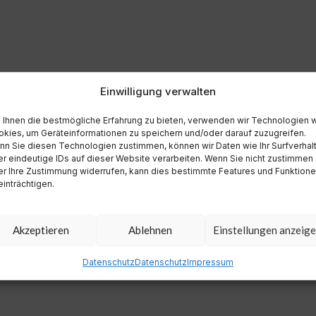
Einwilligung verwalten
Ihnen die bestmögliche Erfahrung zu bieten, verwenden wir Technologien 
kies, um Geräteinformationen zu speichern und/oder darauf zuzugreifen.
n Sie diesen Technologien zustimmen, können wir Daten wie Ihr Surfverhal
r eindeutige IDs auf dieser Website verarbeiten. Wenn Sie nicht zustimmen
r Ihre Zustimmung widerrufen, kann dies bestimmte Features und Funktion
inträchtigen.
Akzeptieren
Ablehnen
Einstellungen anzeig
Datenschutz
Datenschutz
Impressum