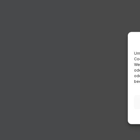
Um 
Coo
Wen
ode
ode
bee