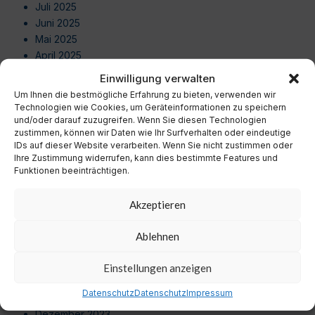
Juli 2025
Juni 2025
Mai 2025
April 2025
März 2025
Einwilligung verwalten
Februar 2025
Um Ihnen die bestmögliche Erfahrung zu bieten, verwenden wir
Januar 2025
Technologien wie Cookies, um Geräteinformationen zu speichern
Dezember 2024
und/oder darauf zuzugreifen. Wenn Sie diesen Technologien
zustimmen, können wir Daten wie Ihr Surfverhalten oder eindeutige
November 2024
IDs auf dieser Website verarbeiten. Wenn Sie nicht zustimmen oder
Oktober 2024
Ihre Zustimmung widerrufen, kann dies bestimmte Features und
September 2024
Funktionen beeinträchtigen.
August 2024
Juli 2024
Akzeptieren
Juni 2024
Mai 2024
Ablehnen
April 2024
März 2024
Einstellungen anzeigen
Februar 2024
Datenschutz
Datenschutz
Impressum
Januar 2024
Dezember 2023