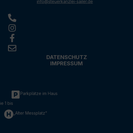
info@steuerkanzlei-sailer.de
DATENSCHUTZ
IMPRESSUM
Parkplätze im Haus
ie 1 bis
„Alter Messplatz“