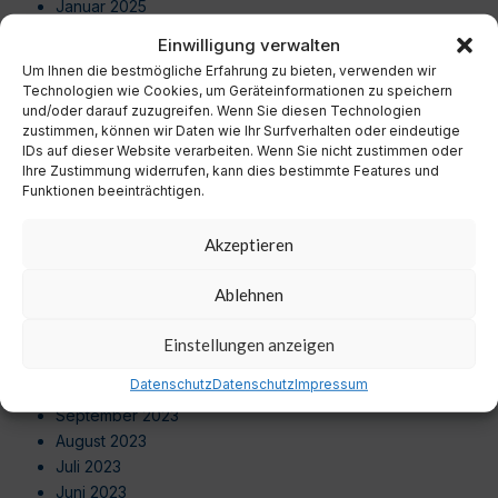
Januar 2025
Dezember 2024
Einwilligung verwalten
November 2024
Um Ihnen die bestmögliche Erfahrung zu bieten, verwenden wir
Oktober 2024
Technologien wie Cookies, um Geräteinformationen zu speichern
September 2024
und/oder darauf zuzugreifen. Wenn Sie diesen Technologien
zustimmen, können wir Daten wie Ihr Surfverhalten oder eindeutige
August 2024
IDs auf dieser Website verarbeiten. Wenn Sie nicht zustimmen oder
Juli 2024
Ihre Zustimmung widerrufen, kann dies bestimmte Features und
Juni 2024
Funktionen beeinträchtigen.
Mai 2024
April 2024
Akzeptieren
März 2024
Februar 2024
Ablehnen
Januar 2024
Dezember 2023
Einstellungen anzeigen
November 2023
Datenschutz
Datenschutz
Impressum
Oktober 2023
September 2023
August 2023
Juli 2023
Juni 2023