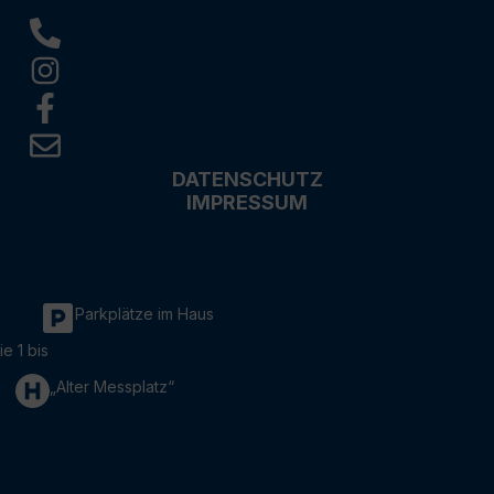
DATENSCHUTZ
IMPRESSUM
Parkplätze im Haus
ie 1 bis
„Alter Messplatz“