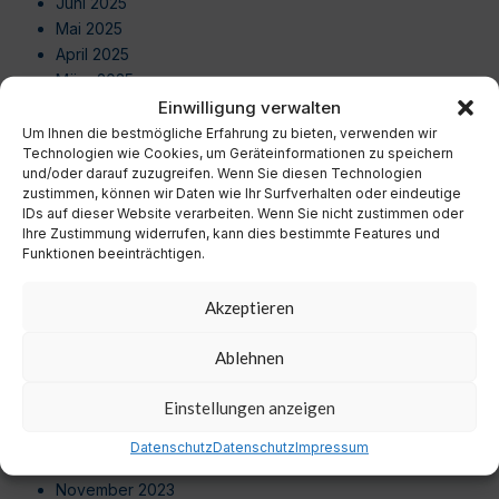
Juni 2025
Mai 2025
April 2025
März 2025
Februar 2025
Einwilligung verwalten
Januar 2025
Um Ihnen die bestmögliche Erfahrung zu bieten, verwenden wir
Technologien wie Cookies, um Geräteinformationen zu speichern
Dezember 2024
und/oder darauf zuzugreifen. Wenn Sie diesen Technologien
November 2024
zustimmen, können wir Daten wie Ihr Surfverhalten oder eindeutige
Oktober 2024
IDs auf dieser Website verarbeiten. Wenn Sie nicht zustimmen oder
September 2024
Ihre Zustimmung widerrufen, kann dies bestimmte Features und
Funktionen beeinträchtigen.
August 2024
Juli 2024
Akzeptieren
Juni 2024
Mai 2024
Ablehnen
April 2024
März 2024
Einstellungen anzeigen
Februar 2024
Januar 2024
Datenschutz
Datenschutz
Impressum
Dezember 2023
November 2023