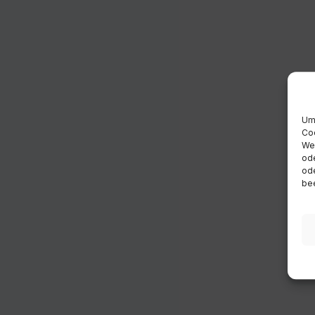
Um 
Coo
Wen
ode
ode
bee