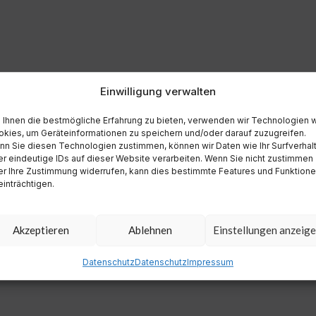
Einwilligung verwalten
Ihnen die bestmögliche Erfahrung zu bieten, verwenden wir Technologien 
kies, um Geräteinformationen zu speichern und/oder darauf zuzugreifen.
n Sie diesen Technologien zustimmen, können wir Daten wie Ihr Surfverhal
r eindeutige IDs auf dieser Website verarbeiten. Wenn Sie nicht zustimmen
r Ihre Zustimmung widerrufen, kann dies bestimmte Features und Funktion
inträchtigen.
Akzeptieren
Ablehnen
Einstellungen anzeig
Datenschutz
Datenschutz
Impressum