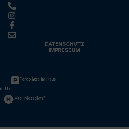
DATENSCHUTZ
IMPRESSUM
Parkplätze im Haus
ie 1 bis
„Alter Messplatz“