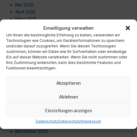
Mai 2025
April 2025
März 2025
Februar 2025
Einwilligung verwalten
Januar 2025
Um Ihnen die bestmögliche Erfahrung zu bieten, verwenden wir
Dezember 2024
Technologien wie Cookies, um Geräteinformationen zu speichern
und/oder darauf zuzugreifen. Wenn Sie diesen Technologien
November 2024
zustimmen, können wir Daten wie Ihr Surfverhalten oder eindeutige
Oktober 2024
IDs auf dieser Website verarbeiten. Wenn Sie nicht zustimmen oder
September 2024
Ihre Zustimmung widerrufen, kann dies bestimmte Features und
August 2024
Funktionen beeinträchtigen.
Juli 2024
Juni 2024
Akzeptieren
Mai 2024
April 2024
Ablehnen
März 2024
Februar 2024
Einstellungen anzeigen
Januar 2024
Datenschutz
Datenschutz
Impressum
Dezember 2023
November 2023