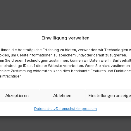
Einwilligung verwalten
Ihnen die bestmögliche Erfahrung zu bieten, verwenden wir Technologien 
kies, um Geräteinformationen zu speichern und/oder darauf zuzugreifen.
n Sie diesen Technologien zustimmen, können wir Daten wie Ihr Surfverhal
r eindeutige IDs auf dieser Website verarbeiten. Wenn Sie nicht zustimmen
r Ihre Zustimmung widerrufen, kann dies bestimmte Features und Funktion
inträchtigen.
Akzeptieren
Ablehnen
Einstellungen anzeig
Datenschutz
Datenschutz
Impressum