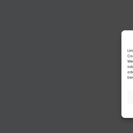
Um 
Coo
Wen
ode
ode
bee