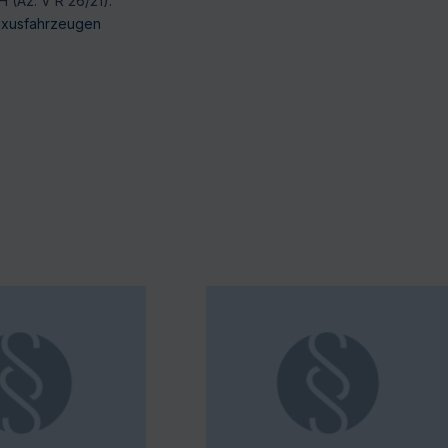
 (Az. V R 26/21).
uxusfahrzeugen