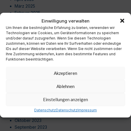
März 2025
Februar 2025
Januar 2025
Einwilligung verwalten
Dezember 2024
Um Ihnen die bestmögliche Erfahrung zu bieten, verwenden wir
November 2024
Technologien wie Cookies, um Geräteinformationen zu speichern
und/oder darauf zuzugreifen. Wenn Sie diesen Technologien
Oktober 2024
zustimmen, können wir Daten wie Ihr Surfverhalten oder eindeutige
September 2024
IDs auf dieser Website verarbeiten. Wenn Sie nicht zustimmen oder
August 2024
Ihre Zustimmung widerrufen, kann dies bestimmte Features und
Funktionen beeinträchtigen.
Juli 2024
Juni 2024
Akzeptieren
Mai 2024
April 2024
Ablehnen
März 2024
Februar 2024
Einstellungen anzeigen
Januar 2024
Dezember 2023
Datenschutz
Datenschutz
Impressum
November 2023
Oktober 2023
September 2023