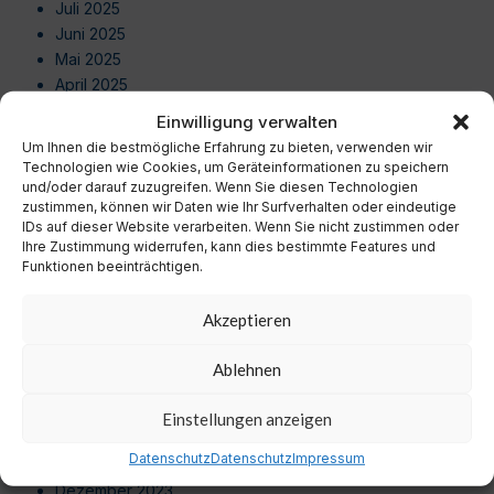
Juli 2025
Juni 2025
Mai 2025
April 2025
März 2025
Einwilligung verwalten
Februar 2025
Um Ihnen die bestmögliche Erfahrung zu bieten, verwenden wir
Januar 2025
Technologien wie Cookies, um Geräteinformationen zu speichern
Dezember 2024
und/oder darauf zuzugreifen. Wenn Sie diesen Technologien
zustimmen, können wir Daten wie Ihr Surfverhalten oder eindeutige
November 2024
IDs auf dieser Website verarbeiten. Wenn Sie nicht zustimmen oder
Oktober 2024
Ihre Zustimmung widerrufen, kann dies bestimmte Features und
September 2024
Funktionen beeinträchtigen.
August 2024
Juli 2024
Akzeptieren
Juni 2024
Mai 2024
Ablehnen
April 2024
März 2024
Einstellungen anzeigen
Februar 2024
Datenschutz
Datenschutz
Impressum
Januar 2024
Dezember 2023