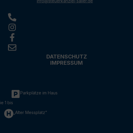
info@steuerkanzlei-sailer.de
DATENSCHUTZ
IMPRESSUM
Parkplätze im Haus
ie 1 bis
„Alter Messplatz“