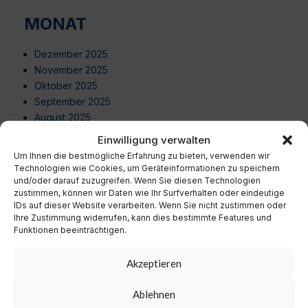
MONAT
Dezember 2025
November 2025
Oktober 2025
September 2025
August 2025
Juli 2025
Einwilligung verwalten
Juni 2025
Um Ihnen die bestmögliche Erfahrung zu bieten, verwenden wir
Mai 2025
Technologien wie Cookies, um Geräteinformationen zu speichern
April 2025
und/oder darauf zuzugreifen. Wenn Sie diesen Technologien
zustimmen, können wir Daten wie Ihr Surfverhalten oder eindeutige
März 2025
IDs auf dieser Website verarbeiten. Wenn Sie nicht zustimmen oder
Februar 2025
Ihre Zustimmung widerrufen, kann dies bestimmte Features und
Januar 2025
Funktionen beeinträchtigen.
Dezember 2024
November 2024
Akzeptieren
Oktober 2024
September 2024
Ablehnen
August 2024