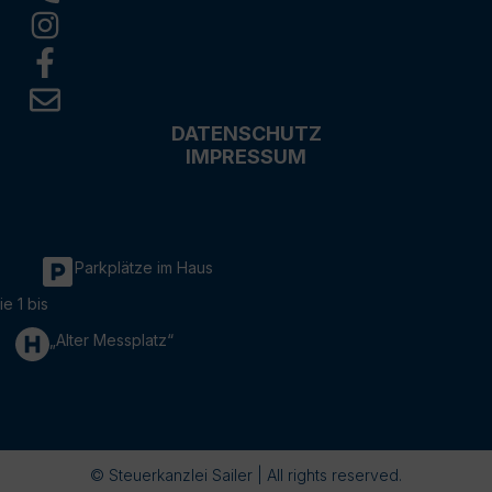
DATENSCHUTZ
IMPRESSUM
Parkplätze im Haus
ie 1 bis
„Alter Messplatz“
© Steuerkanzlei Sailer | All rights reserved.