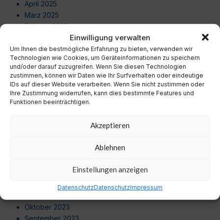
April 2025
März 2025
Februar 2025
Einwilligung verwalten
Januar 2025
Dezember 2024
Um Ihnen die bestmögliche Erfahrung zu bieten, verwenden wir
Technologien wie Cookies, um Geräteinformationen zu speichern
November 2024
und/oder darauf zuzugreifen. Wenn Sie diesen Technologien
Oktober 2024
zustimmen, können wir Daten wie Ihr Surfverhalten oder eindeutige
September 2024
IDs auf dieser Website verarbeiten. Wenn Sie nicht zustimmen oder
Ihre Zustimmung widerrufen, kann dies bestimmte Features und
August 2024
Funktionen beeinträchtigen.
Juli 2024
Juni 2024
Akzeptieren
Mai 2024
April 2024
Ablehnen
März 2024
Februar 2024
Einstellungen anzeigen
Januar 2024
Dezember 2023
Datenschutz
Datenschutz
Impressum
November 2023
Oktober 2023
September 2023