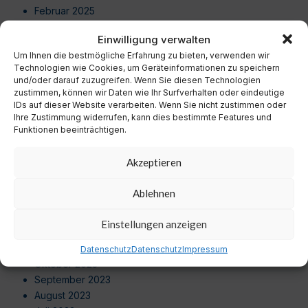
Februar 2025
Januar 2025
Einwilligung verwalten
Dezember 2024
Um Ihnen die bestmögliche Erfahrung zu bieten, verwenden wir
November 2024
Technologien wie Cookies, um Geräteinformationen zu speichern
Oktober 2024
und/oder darauf zuzugreifen. Wenn Sie diesen Technologien
September 2024
zustimmen, können wir Daten wie Ihr Surfverhalten oder eindeutige
IDs auf dieser Website verarbeiten. Wenn Sie nicht zustimmen oder
August 2024
Ihre Zustimmung widerrufen, kann dies bestimmte Features und
Juli 2024
Funktionen beeinträchtigen.
Juni 2024
Mai 2024
Akzeptieren
April 2024
März 2024
Ablehnen
Februar 2024
Januar 2024
Einstellungen anzeigen
Dezember 2023
November 2023
Datenschutz
Datenschutz
Impressum
Oktober 2023
September 2023
August 2023