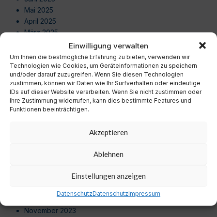
Mai 2025
April 2025
März 2025
Februar 2025
Einwilligung verwalten
Januar 2025
Um Ihnen die bestmögliche Erfahrung zu bieten, verwenden wir
Dezember 2024
Technologien wie Cookies, um Geräteinformationen zu speichern
und/oder darauf zuzugreifen. Wenn Sie diesen Technologien
November 2024
zustimmen, können wir Daten wie Ihr Surfverhalten oder eindeutige
Oktober 2024
IDs auf dieser Website verarbeiten. Wenn Sie nicht zustimmen oder
September 2024
Ihre Zustimmung widerrufen, kann dies bestimmte Features und
Funktionen beeinträchtigen.
August 2024
Juli 2024
Akzeptieren
Juni 2024
Mai 2024
Ablehnen
April 2024
März 2024
Einstellungen anzeigen
Februar 2024
Januar 2024
Datenschutz
Datenschutz
Impressum
Dezember 2023
November 2023