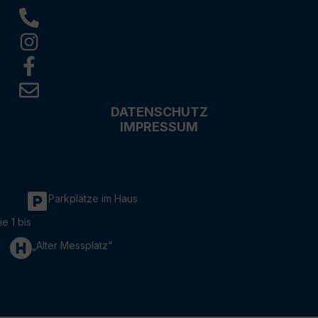
DATENSCHUTZ
IMPRESSUM
Parkplätze im Haus
ie 1 bis
„Alter Messplatz“