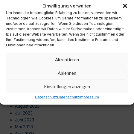
November 2024
Einwilligung verwalten
Oktober 2024
Um Ihnen die bestmögliche Erfahrung zu bieten, verwenden wir
September 2024
Technologien wie Cookies, um Geräteinformationen zu speichern
August 2024
und/oder darauf zuzugreifen. Wenn Sie diesen Technologien
zustimmen, können wir Daten wie Ihr Surfverhalten oder eindeutige
Juli 2024
IDs auf dieser Website verarbeiten. Wenn Sie nicht zustimmen oder
Juni 2024
Ihre Zustimmung widerrufen, kann dies bestimmte Features und
Mai 2024
Funktionen beeinträchtigen.
April 2024
März 2024
Akzeptieren
Februar 2024
Januar 2024
Ablehnen
Dezember 2023
November 2023
Einstellungen anzeigen
Oktober 2023
Datenschutz
Datenschutz
Impressum
September 2023
August 2023
Juli 2023
Juni 2023
Mai 2023
April 2023