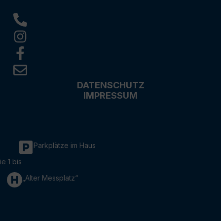
DATENSCHUTZ
IMPRESSUM
Parkplätze im Haus
ie 1 bis
„Alter Messplatz“