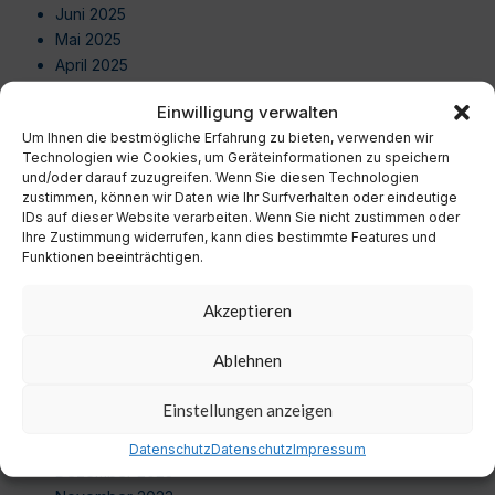
Juni 2025
Mai 2025
April 2025
März 2025
Einwilligung verwalten
Februar 2025
Um Ihnen die bestmögliche Erfahrung zu bieten, verwenden wir
Januar 2025
Technologien wie Cookies, um Geräteinformationen zu speichern
Dezember 2024
und/oder darauf zuzugreifen. Wenn Sie diesen Technologien
November 2024
zustimmen, können wir Daten wie Ihr Surfverhalten oder eindeutige
Oktober 2024
IDs auf dieser Website verarbeiten. Wenn Sie nicht zustimmen oder
Ihre Zustimmung widerrufen, kann dies bestimmte Features und
September 2024
Funktionen beeinträchtigen.
August 2024
Juli 2024
Akzeptieren
Juni 2024
Mai 2024
Ablehnen
April 2024
März 2024
Einstellungen anzeigen
Februar 2024
Januar 2024
Datenschutz
Datenschutz
Impressum
Dezember 2023