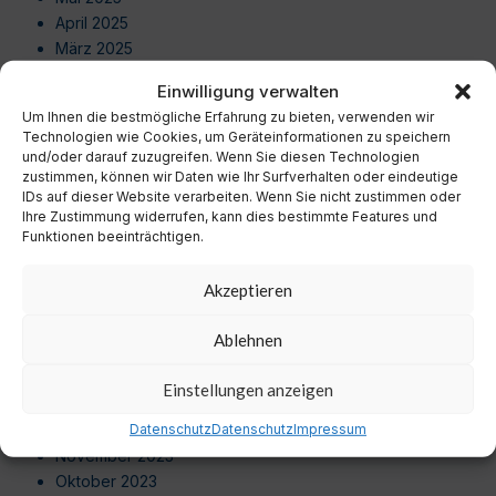
April 2025
März 2025
Februar 2025
Einwilligung verwalten
Januar 2025
Um Ihnen die bestmögliche Erfahrung zu bieten, verwenden wir
Dezember 2024
Technologien wie Cookies, um Geräteinformationen zu speichern
November 2024
und/oder darauf zuzugreifen. Wenn Sie diesen Technologien
Oktober 2024
zustimmen, können wir Daten wie Ihr Surfverhalten oder eindeutige
IDs auf dieser Website verarbeiten. Wenn Sie nicht zustimmen oder
September 2024
Ihre Zustimmung widerrufen, kann dies bestimmte Features und
August 2024
Funktionen beeinträchtigen.
Juli 2024
Juni 2024
Akzeptieren
Mai 2024
April 2024
Ablehnen
März 2024
Februar 2024
Einstellungen anzeigen
Januar 2024
Dezember 2023
Datenschutz
Datenschutz
Impressum
November 2023
Oktober 2023