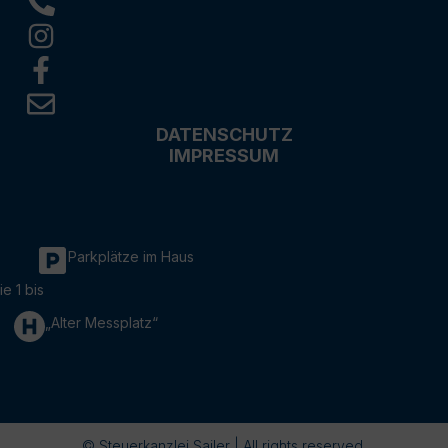
DATENSCHUTZ
IMPRESSUM
Parkplätze im Haus
ie 1 bis
„Alter Messplatz“
© Steuerkanzlei Sailer | All rights reserved.