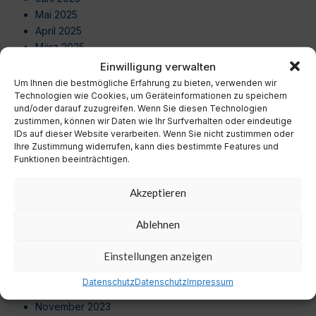
Mai 2025
April 2025
März 2025
Februar 2025
Einwilligung verwalten
Januar 2025
Um Ihnen die bestmögliche Erfahrung zu bieten, verwenden wir
Dezember 2024
Technologien wie Cookies, um Geräteinformationen zu speichern
und/oder darauf zuzugreifen. Wenn Sie diesen Technologien
November 2024
zustimmen, können wir Daten wie Ihr Surfverhalten oder eindeutige
Oktober 2024
IDs auf dieser Website verarbeiten. Wenn Sie nicht zustimmen oder
September 2024
Ihre Zustimmung widerrufen, kann dies bestimmte Features und
Funktionen beeinträchtigen.
August 2024
Juli 2024
Akzeptieren
Juni 2024
Mai 2024
Ablehnen
April 2024
März 2024
Einstellungen anzeigen
Februar 2024
Januar 2024
Datenschutz
Datenschutz
Impressum
Dezember 2023
November 2023