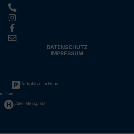
DATENSCHUTZ
IMPRESSUM
Parkplätze im Haus
ie 1 bis
„Alter Messplatz“