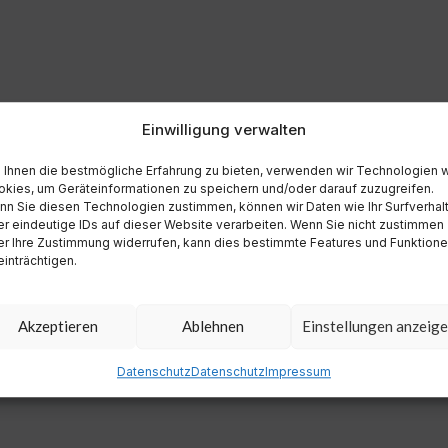
Einwilligung verwalten
Ihnen die bestmögliche Erfahrung zu bieten, verwenden wir Technologien 
kies, um Geräteinformationen zu speichern und/oder darauf zuzugreifen.
n Sie diesen Technologien zustimmen, können wir Daten wie Ihr Surfverhal
r eindeutige IDs auf dieser Website verarbeiten. Wenn Sie nicht zustimmen
r Ihre Zustimmung widerrufen, kann dies bestimmte Features und Funktion
inträchtigen.
Akzeptieren
Ablehnen
Einstellungen anzeig
Datenschutz
Datenschutz
Impressum