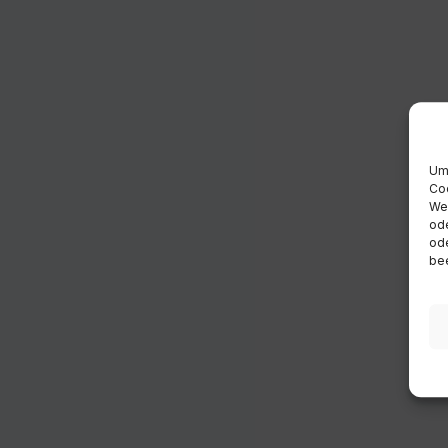
Um 
Coo
Wen
ode
ode
bee