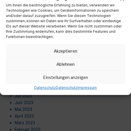
September 2024
Um Ihnen die bestmögliche Erfahrung zu bieten, verwenden wir
August 2024
Technologien wie Cookies, um Geräteinformationen zu speichern
Juli 2024
und/oder darauf zuzugreifen. Wenn Sie diesen Technologien
zustimmen, können wir Daten wie Ihr Surfverhalten oder eindeutige
Juni 2024
IDs auf dieser Website verarbeiten. Wenn Sie nicht zustimmen oder
Mai 2024
Ihre Zustimmung widerrufen, kann dies bestimmte Features und
April 2024
Funktionen beeinträchtigen.
März 2024
Februar 2024
Akzeptieren
Januar 2024
Dezember 2023
Ablehnen
November 2023
Oktober 2023
Einstellungen anzeigen
September 2023
Datenschutz
Datenschutz
Impressum
August 2023
Juli 2023
Juni 2023
Mai 2023
April 2023
März 2023
Februar 2023