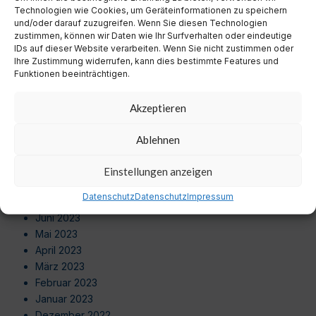
Juli 2024
Technologien wie Cookies, um Geräteinformationen zu speichern
Juni 2024
und/oder darauf zuzugreifen. Wenn Sie diesen Technologien
zustimmen, können wir Daten wie Ihr Surfverhalten oder eindeutige
Mai 2024
IDs auf dieser Website verarbeiten. Wenn Sie nicht zustimmen oder
April 2024
Ihre Zustimmung widerrufen, kann dies bestimmte Features und
März 2024
Funktionen beeinträchtigen.
Februar 2024
Januar 2024
Akzeptieren
Dezember 2023
November 2023
Ablehnen
Oktober 2023
September 2023
Einstellungen anzeigen
August 2023
Datenschutz
Datenschutz
Impressum
Juli 2023
Juni 2023
Mai 2023
April 2023
März 2023
Februar 2023
Januar 2023
Dezember 2022