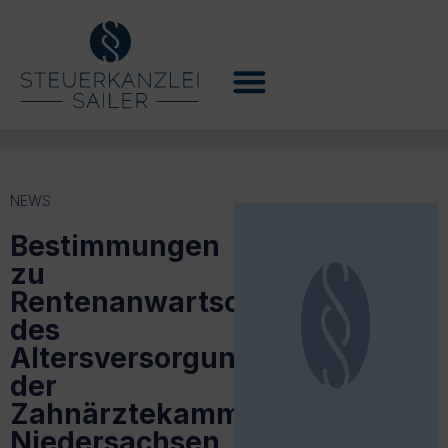
NEWS
Bestimmungen
zu
Rentenanwartschaften
des
Altersversorgungswerks
der
Zahnärztekammer
Niedersachsen