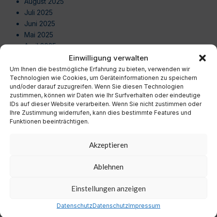
August 2025
Juli 2025
Juni 2025
Mai 2025
April 2025
März 2025
Einwilligung verwalten
Februar 2025
Um Ihnen die bestmögliche Erfahrung zu bieten, verwenden wir
Technologien wie Cookies, um Geräteinformationen zu speichern
Januar 2025
und/oder darauf zuzugreifen. Wenn Sie diesen Technologien
Dezember 2024
zustimmen, können wir Daten wie Ihr Surfverhalten oder eindeutige
November 2024
IDs auf dieser Website verarbeiten. Wenn Sie nicht zustimmen oder
Oktober 2024
Ihre Zustimmung widerrufen, kann dies bestimmte Features und
Funktionen beeinträchtigen.
September 2024
August 2024
Akzeptieren
Juli 2024
Juni 2024
Ablehnen
Mai 2024
April 2024
Einstellungen anzeigen
März 2024
Februar 2024
Datenschutz
Datenschutz
Impressum
Januar 2024