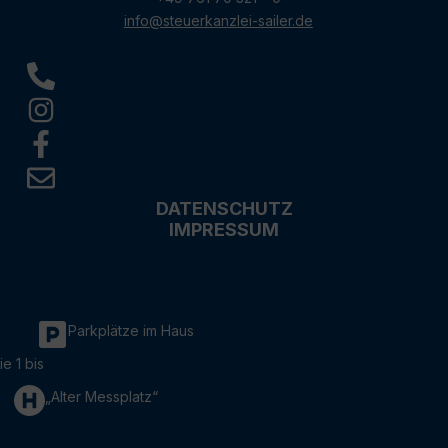
info@steuerkanzlei-sailer.de
DATENSCHUTZ
IMPRESSUM
Parkplätze im Haus
ie 1 bis
„Alter Messplatz“