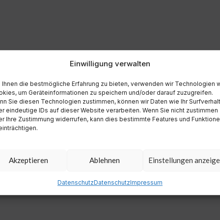
Einwilligung verwalten
Ihnen die bestmögliche Erfahrung zu bieten, verwenden wir Technologien 
kies, um Geräteinformationen zu speichern und/oder darauf zuzugreifen.
n Sie diesen Technologien zustimmen, können wir Daten wie Ihr Surfverhal
r eindeutige IDs auf dieser Website verarbeiten. Wenn Sie nicht zustimmen
r Ihre Zustimmung widerrufen, kann dies bestimmte Features und Funktion
inträchtigen.
Akzeptieren
Ablehnen
Einstellungen anzeig
Datenschutz
Datenschutz
Impressum