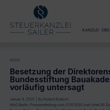
KANZLEI
ÜBE
NEWS
Besetzung der Direktorens
Bundesstiftung Bauakad
vorläufig untersagt
Januar 9, 2020
By
Roland Braitsch
ArbG Berlin, Pressemitteilung vom 07.01.2020 zum Urteil 45 G