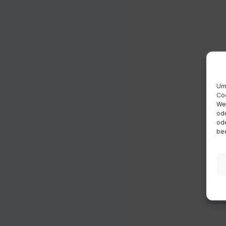
Um 
Coo
Wen
ode
ode
bee