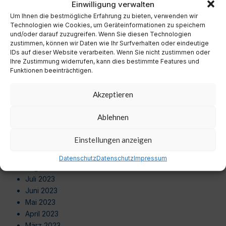
Einwilligung verwalten
Oktober 2024
Um Ihnen die bestmögliche Erfahrung zu bieten, verwenden wir
September 2024
Technologien wie Cookies, um Geräteinformationen zu speichern
August 2024
und/oder darauf zuzugreifen. Wenn Sie diesen Technologien
Juli 2024
zustimmen, können wir Daten wie Ihr Surfverhalten oder eindeutige
Juni 2024
IDs auf dieser Website verarbeiten. Wenn Sie nicht zustimmen oder
Ihre Zustimmung widerrufen, kann dies bestimmte Features und
Mai 2024
Funktionen beeinträchtigen.
April 2024
März 2024
Akzeptieren
Februar 2024
Januar 2024
Ablehnen
Dezember 2023
November 2023
Einstellungen anzeigen
Oktober 2023
September 2023
Datenschutz
Datenschutz
Impressum
August 2023
Juli 2023
Juni 2023
Mai 2023
April 2023
März 2023