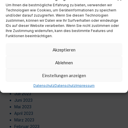
September 2024
Um Ihnen die bestmögliche Erfahrung zu bieten, verwenden wir
August 2024
Technologien wie Cookies, um Geräteinformationen zu speichern
Juli 2024
und/oder darauf zuzugreifen. Wenn Sie diesen Technologien
zustimmen, können wir Daten wie Ihr Surfverhalten oder eindeutige
Juni 2024
IDs auf dieser Website verarbeiten. Wenn Sie nicht zustimmen oder
Mai 2024
Ihre Zustimmung widerrufen, kann dies bestimmte Features und
April 2024
Funktionen beeinträchtigen.
März 2024
Februar 2024
Akzeptieren
Januar 2024
Dezember 2023
Ablehnen
November 2023
Oktober 2023
Einstellungen anzeigen
September 2023
Datenschutz
Datenschutz
Impressum
August 2023
Juli 2023
Juni 2023
Mai 2023
April 2023
März 2023
Februar 2023