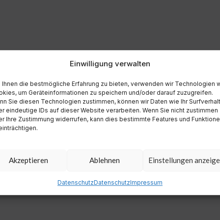
Einwilligung verwalten
Ihnen die bestmögliche Erfahrung zu bieten, verwenden wir Technologien 
kies, um Geräteinformationen zu speichern und/oder darauf zuzugreifen.
n Sie diesen Technologien zustimmen, können wir Daten wie Ihr Surfverhal
r eindeutige IDs auf dieser Website verarbeiten. Wenn Sie nicht zustimmen
r Ihre Zustimmung widerrufen, kann dies bestimmte Features und Funktion
inträchtigen.
Akzeptieren
Ablehnen
Einstellungen anzeig
Datenschutz
Datenschutz
Impressum