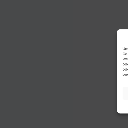
Um 
Coo
Wen
ode
ode
bee