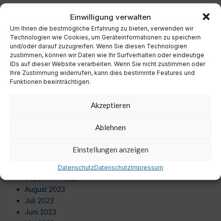
Dezember 2024
Einwilligung verwalten
November 2024
Um Ihnen die bestmögliche Erfahrung zu bieten, verwenden wir
Oktober 2024
Technologien wie Cookies, um Geräteinformationen zu speichern
September 2024
und/oder darauf zuzugreifen. Wenn Sie diesen Technologien
August 2024
zustimmen, können wir Daten wie Ihr Surfverhalten oder eindeutige
IDs auf dieser Website verarbeiten. Wenn Sie nicht zustimmen oder
Juli 2024
Ihre Zustimmung widerrufen, kann dies bestimmte Features und
Juni 2024
Funktionen beeinträchtigen.
Mai 2024
April 2024
Akzeptieren
März 2024
Februar 2024
Ablehnen
Januar 2024
Dezember 2023
Einstellungen anzeigen
November 2023
Oktober 2023
Datenschutz
Datenschutz
Impressum
September 2023
August 2023
Juli 2023
Juni 2023