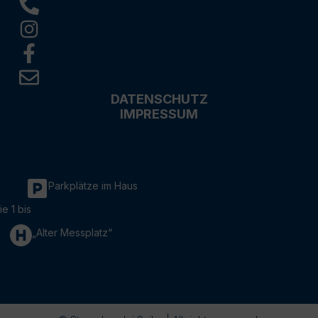
DATENSCHUTZ
IMPRESSUM
Parkplätze im Haus
ie 1 bis
„Alter Messplatz“