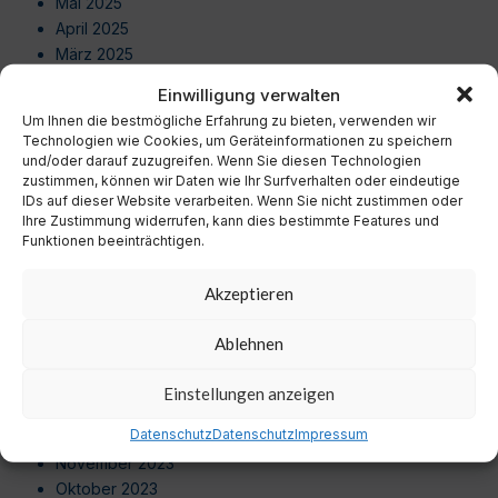
Mai 2025
April 2025
März 2025
Februar 2025
Einwilligung verwalten
Januar 2025
Um Ihnen die bestmögliche Erfahrung zu bieten, verwenden wir
Dezember 2024
Technologien wie Cookies, um Geräteinformationen zu speichern
November 2024
und/oder darauf zuzugreifen. Wenn Sie diesen Technologien
zustimmen, können wir Daten wie Ihr Surfverhalten oder eindeutige
Oktober 2024
IDs auf dieser Website verarbeiten. Wenn Sie nicht zustimmen oder
September 2024
Ihre Zustimmung widerrufen, kann dies bestimmte Features und
August 2024
Funktionen beeinträchtigen.
Juli 2024
Juni 2024
Akzeptieren
Mai 2024
April 2024
Ablehnen
März 2024
Februar 2024
Einstellungen anzeigen
Januar 2024
Datenschutz
Datenschutz
Impressum
Dezember 2023
November 2023
Oktober 2023