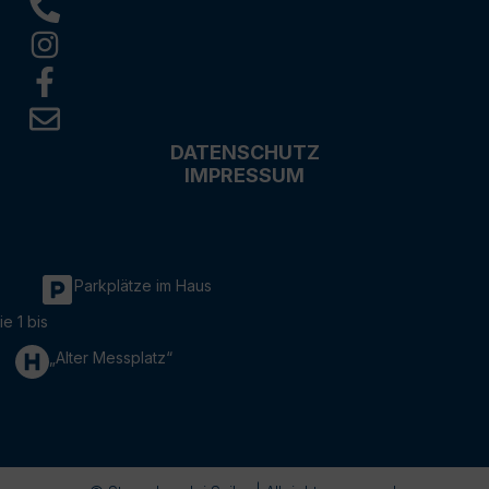
DATENSCHUTZ
IMPRESSUM
Parkplätze im Haus
ie 1 bis
„Alter Messplatz“