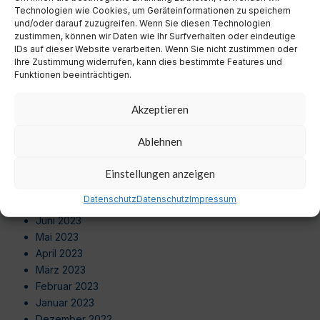
Juli 2024
Technologien wie Cookies, um Geräteinformationen zu speichern
Juni 2024
und/oder darauf zuzugreifen. Wenn Sie diesen Technologien
zustimmen, können wir Daten wie Ihr Surfverhalten oder eindeutige
Mai 2024
IDs auf dieser Website verarbeiten. Wenn Sie nicht zustimmen oder
April 2024
Ihre Zustimmung widerrufen, kann dies bestimmte Features und
März 2024
Funktionen beeinträchtigen.
Februar 2024
Januar 2024
Akzeptieren
Dezember 2023
November 2023
Ablehnen
Oktober 2023
September 2023
Einstellungen anzeigen
August 2023
Datenschutz
Datenschutz
Impressum
Juli 2023
Juni 2023
Mai 2023
April 2023
März 2023
Februar 2023
Januar 2023
Dezember 2022