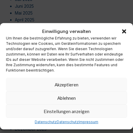
Juni 2025
Mai 2025
April 2025
März 2025
Einwilligung verwalten
Februar 2025
Um Ihnen die bestmögliche Erfahrung zu bieten, verwenden wir
Januar 2025
Technologien wie Cookies, um Geräteinformationen zu speichern
Dezember 2024
und/oder darauf zuzugreifen. Wenn Sie diesen Technologien
November 2024
zustimmen, können wir Daten wie Ihr Surfverhalten oder eindeutige
IDs auf dieser Website verarbeiten. Wenn Sie nicht zustimmen oder
Oktober 2024
Ihre Zustimmung widerrufen, kann dies bestimmte Features und
September 2024
Funktionen beeinträchtigen.
August 2024
Juli 2024
Akzeptieren
Juni 2024
Mai 2024
Ablehnen
April 2024
März 2024
Einstellungen anzeigen
Februar 2024
Januar 2024
Datenschutz
Datenschutz
Impressum
Dezember 2023