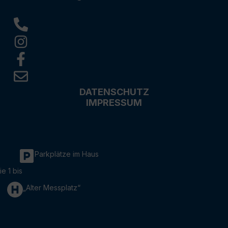
DATENSCHUTZ
IMPRESSUM
Parkplätze im Haus
ie 1 bis
„Alter Messplatz“