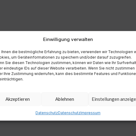
Einwilligung verwalten
Ihnen die bestmögliche Erfahrung zu bieten, verwenden wir Technologien 
kies, um Geräteinformationen zu speichern und/oder darauf zuzugreifen.
n Sie diesen Technologien zustimmen, können wir Daten wie Ihr Surfverhal
r eindeutige IDs auf dieser Website verarbeiten. Wenn Sie nicht zustimmen
r Ihre Zustimmung widerrufen, kann dies bestimmte Features und Funktion
inträchtigen.
Akzeptieren
Ablehnen
Einstellungen anzeig
Datenschutz
Datenschutz
Impressum