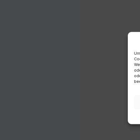
Um 
Coo
Wen
ode
ode
bee